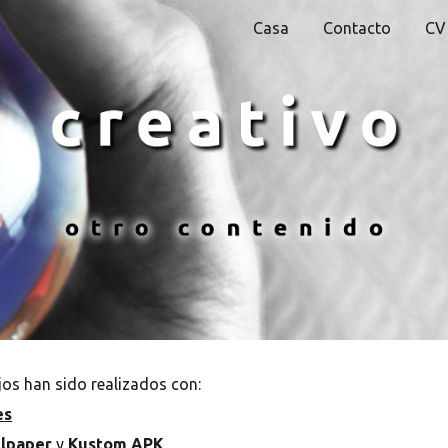
Casa
Contacto
CV
ip to main content
Skip to navigat
jos han sido realizados con:
es
llpaper
y
Kustom APK