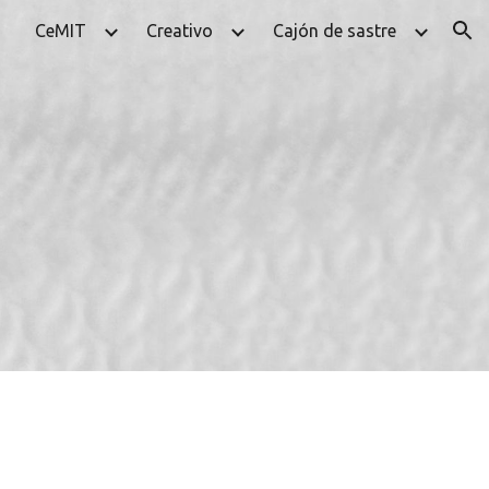
CeMIT
Creativo
Cajón de sastre
ion