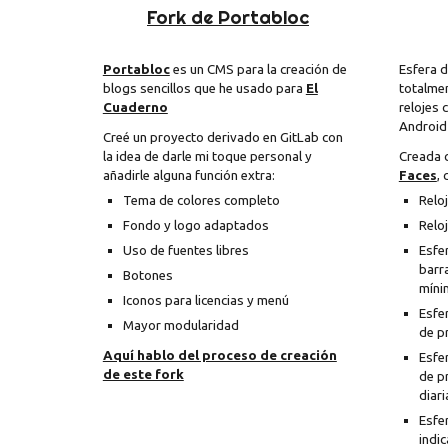
Fork de Portabloc
Portabloc
es un CMS para la creación de
Esfera d
blogs sencillos que he usado para
El
totalme
Cuaderno
relojes 
Android
Creé un proyecto derivado en GitLab con
la idea de darle mi toque personal y
Creada c
añadirle alguna función extra:
Faces
, 
Tema de colores completo
Relo
Fondo y logo adaptados
Relo
Uso de fuentes libres
Esfer
barr
Botones
míni
Iconos para licencias y menú
Esfe
Mayor modularidad
de p
Aquí hablo del proceso de creación
Esfe
de este fork
de p
diar
Esfe
indic