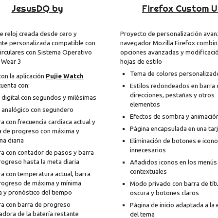
JesusDQ by
Firefox Custom U
e reloj creada desde cero y
Proyecto de personalización avan
nte personalizada compatible con
navegador Mozilla Firefox combi
circulares con Sistema Operativo
opciones avanzadas y modificaci
 Wear 3
hojas de estilo
Tema de colores personalizad
on la aplicación
Pujie Watch
cuenta con:
Estilos redondeados en barra 
direcciones, pestañas y otros
j digital con segundos y milésimas
elementos
j analógico con segundero
Efectos de sombra y animació
a con frecuencia cardiaca actual y
Página encapsulada en una tar
a de progreso con máxima y
ma diaria
Eliminación de botones e icon
innecesarios
ra con contador de pasos y barra
rogreso hasta la meta diaria
Añadidos iconos en los menús
contextuales
ra con temperatura actual, barra
rogreso de máxima y mínima
Modo privado con barra de tít
ia y pronóstico del tiempo
oscura y botones claros
ra con barra de progreso
Página de inicio adaptada a la 
adora de la batería restante
del tema