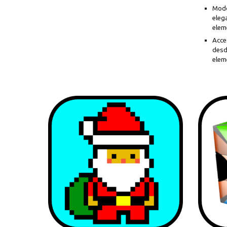
Modo
eleg
elem
Acce
desd
elem