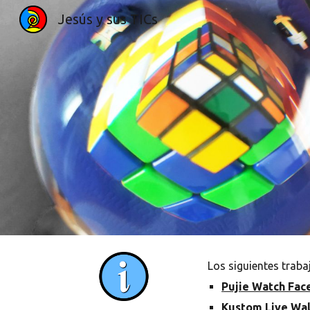
Jesús y sus TICs
Sk
Los siguientes traba
Pujie Watch Fac
Kustom Live Wa