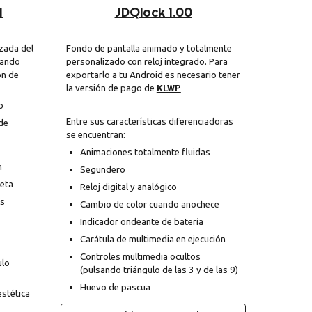
I
JDQlock 1.00
zada del
Fondo de pantalla animado y totalmente
nando
personalizado con reloj integrado. Para
ón de
exportarlo a tu Android es necesario tener
la versión de pago de
KLWP
o
Entre sus características diferenciadoras
de
se encuentran:
Animaciones totalmente fluidas
n
Segundero
jeta
Reloj digital y analógico
os
Cambio de color cuando anochece
Indicador ondeante de batería
Carátula de multimedia en ejecución
Controles multimedia ocultos
ulo
(pulsando triángulo de las 3 y de las 9)
Huevo de pascua
estética