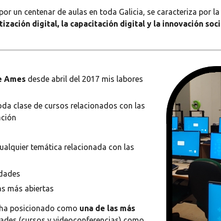
por un centenar de aulas en toda Galicia, se caracteriza por l
zación digital, la capacitación digital y la innovación soci
e Ames
desde abril del 2017 mis labores
toda clase de cursos relacionados con las
ación
ualquier temática relacionada con las
idades
as más abiertas
e ha posicionado como
una de las más
dades (cursos y videoconferencias) como