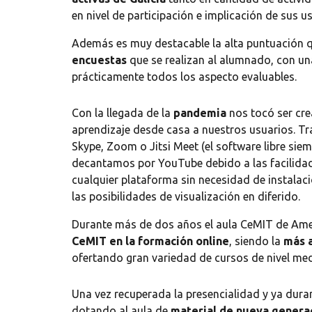
en nivel de participación e implicación de sus u
Además es muy destacable la alta puntuación qu
encuestas
que se realizan al alumnado, con u
prácticamente todos los aspecto evaluables.
Con la llegada de la
pandemia
nos tocó ser crea
aprendizaje desde casa a nuestros usuarios. T
Skype, Zoom o Jitsi Meet (el software libre sie
decantamos por YouTube debido a las facilidad
cualquier plataforma sin necesidad de instalac
las posibilidades de visualización en diferido.
Durante más de dos años el aula CeMIT de Am
CeMIT en la formación online
, siendo la
más a
ofertando gran variedad de cursos de nivel me
Una vez recuperada la
presencialidad y ya
duran
dotando al aula de
material de nueva genera