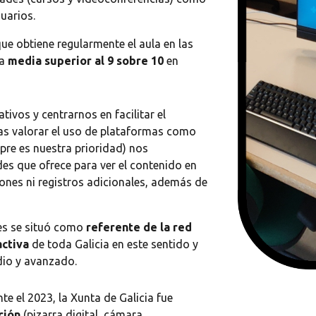
suarios.
e obtiene regularmente el aula en las
na
media superior al 9 sobre 10
en
tivos y centrarnos en facilitar el
ras valorar el uso de plataformas como
mpre es nuestra prioridad) nos
es que ofrece para ver el contenido en
iones ni registros adicionales, además de
es se situó como
referente de la red
ctiva
de toda Galicia en este sentido y
dio y avanzado.
te el 2023, la Xunta de Galicia
fue
ción
(pizarra digital, cámara