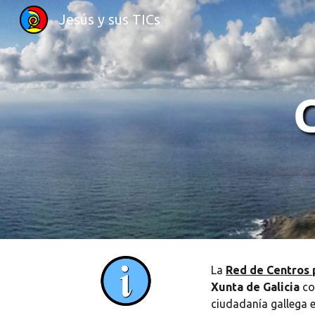
Jesús y sus TICs
Sk
La
Red de Centros p
Xunta de Galicia
co
ciudadanía gallega e